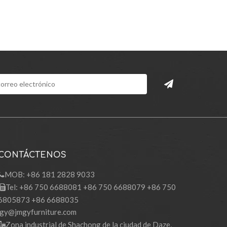
CONTÁCTENOS
MOB: +86 181 2828 9033

Tel: +86 750 6688081 +86 750 6688079 +86 750

6805873 +86 6688035
gy@jmgyfurniture.com
Zona industrial de Shachong de la ciudad de Daze,
