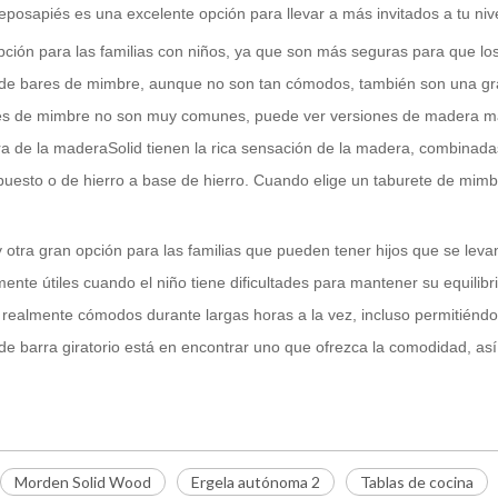
eposapiés es una excelente opción para llevar a más invitados a tu nive
ión para las familias con niños, ya que son más seguras para que los 
s de bares de mimbre, aunque no son tan cómodos, también son una gr
les de mimbre no son muy comunes, puede ver versiones de madera mac
ra de la maderaSolid tienen la rica sensación de la madera, combinada
puesto o de hierro a base de hierro. Cuando elige un taburete de mimb
 otra gran opción para las familias que pueden tener hijos que se lev
ente útiles cuando el niño tiene dificultades para mantener su equilibri
hace realmente cómodos durante largas horas a la vez, incluso permitién
 de barra giratorio está en encontrar uno que ofrezca la comodidad, así
Morden Solid Wood
Ergela autónoma 2
Tablas de cocina