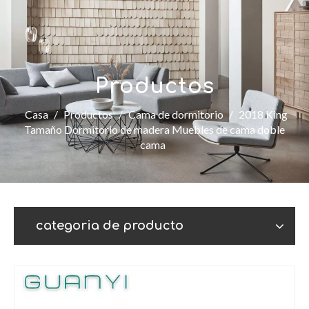
Productos
Casa
/
Productos
/
Cama de dormitorio
/
2018 King
Tamaño Dormitorio de madera Muebles de cama doble
cama
categoria de producto