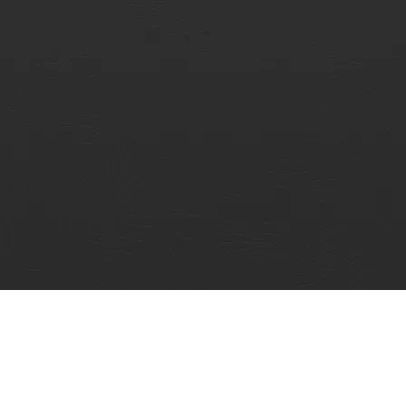
faltantes, enviaremos un reemplazo después de obtener
detalles relacionados, como foto o video (4) OEM está
disponible.
(5) Verificaremos la calidad de su referencia
3. Producto
antes de cargar el contenedor.
comparado