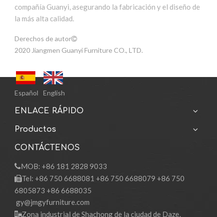
compañía Guanyi, asegurando la fabricación y el diseño de
la más alta calidad.
Derechos de autor

2020 Jiangmen Guanyi Furniture CO., LTD.
Español
English
ENLACE RÁPIDO
Productos
CONTÁCTENOS
MOB: +86 181 2828 9033

Tel: +86 750 6688081 +86 750 6688079 +86 750

6805873 +86 6688035
gy@jmgyfurniture.com
Zona industrial de Shachong de la ciudad de Daze,
