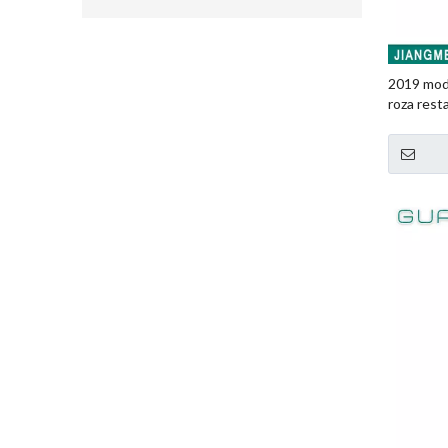
2019 mod
roza res