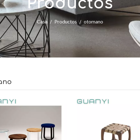
Productos
Casa
/
Productos
/
otomano
ano