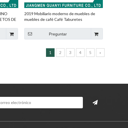
RNO
2019 Mobiliario moderno de muebles de
ETOS DE
muebles de café Café Taburetes
Preguntar
1
2
3
4
5
»