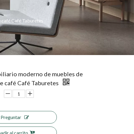
 café Café Taburetes
liario moderno de muebles de
e café Café Taburetes
Preguntar
adir al carrito