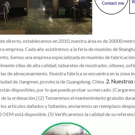
nte directo, establecemos en 2010, nuestra área es de 20000 metr
tra empresa. Cada año asistiremos a la feria de muebles de Shangh
ento. Somos una empresa especializada en muebles de fabricación
lmente sillas de alta calidad, taburetes de mostrador, sillones, s
rías de almacenamiento. Nuestra fábrica se encuentra en la zona in
2. Nuestros 
 ciudad de Jiangmen, provincia de Guangdong, China.
están disponibles, por lo que puede probar su mercado. (Cargaremos
 de la ordenación.) (2) Tomaremos el mantenimiento gratuito duran
 los artículos dañados y faltantes, enviaremos un reemplazo despu
) OEM está disponible. (5) Verificaremos la calidad de su referenc