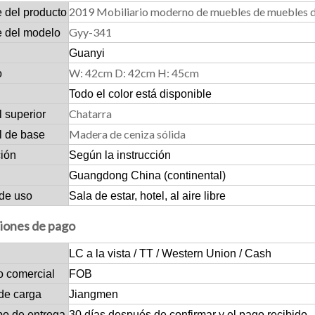
2019 Mobiliario moderno de muebles de muebles d
 del producto
Gyy-341
 del modelo
Guanyi
W: 42cm D: 42cm H: 45cm
o
Todo el color está disponible
Chatarra
l superior
Madera de ceniza sólida
l de base
ción
Según la instrucción
Guangdong China (continental)
de uso
Sala de estar, hotel, al aire libre
iones de pago
LC a la vista / TT / Western Union / Cash
o comercial
FOB
de carga
Jiangmen
po de entrega
30 días después de confirmar y el pago recibido