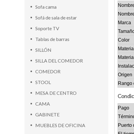
Nombre
Sofa cama
Nombre
Sofá de sala de estar
Marca
Soporte TV
Tamañ
Tablas de barras
Color
Materia
SILLÓN
Materia
SILLA DEL COMEDOR
Instala
COMEDOR
Origen
STOOL
Rango 
MESA DE CENTRO
Condic
CAMA
Pago
GABINETE
Términ
MUEBLES DE OFICINA
Puerto 
El tiem