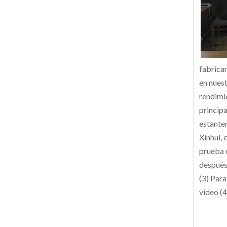
fabrica
en nues
rendimi
principa
estante
Xinhui,
prueba 
después
(3) Para
video (4