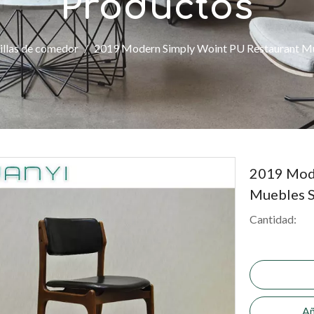
Productos
illas de comedor
/
2019 Modern Simply Woint PU Restaurant Mu
2019 Mode
Muebles S
Cantidad:
Añ