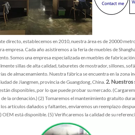
nte directo, establecemos en 2010, nuestra área es de 20000 metr
tra empresa. Cada año asistiremos a la feria de muebles de Shangh
ento. Somos una empresa especializada en muebles de fabricación
lmente sillas de alta calidad, taburetes de mostrador, sillones, s
rías de almacenamiento. Nuestra fábrica se encuentra en la zona in
2. Nuestros 
 ciudad de Jiangmen, provincia de Guangdong, China.
están disponibles, por lo que puede probar su mercado. (Cargaremos
 de la ordenación.) (2) Tomaremos el mantenimiento gratuito duran
 los artículos dañados y faltantes, enviaremos un reemplazo despu
) OEM está disponible. (5) Verificaremos la calidad de su referenc