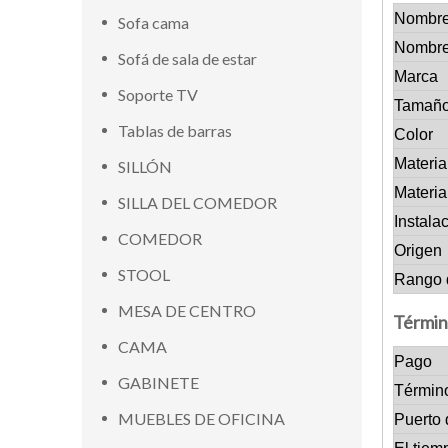
Nombre
Sofa cama
Nombre
Sofá de sala de estar
Marca
Soporte TV
Tamañ
Tablas de barras
Color
Materia
SILLÓN
Materia
SILLA DEL COMEDOR
Instala
COMEDOR
Origen
STOOL
Rango 
MESA DE CENTRO
Términ
CAMA
Pago
GABINETE
Términ
MUEBLES DE OFICINA
Puerto 