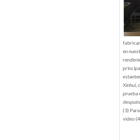
fabrica
en nues
rendimi
principa
estante
Xinhui,
prueba 
después
(3) Para
video (4