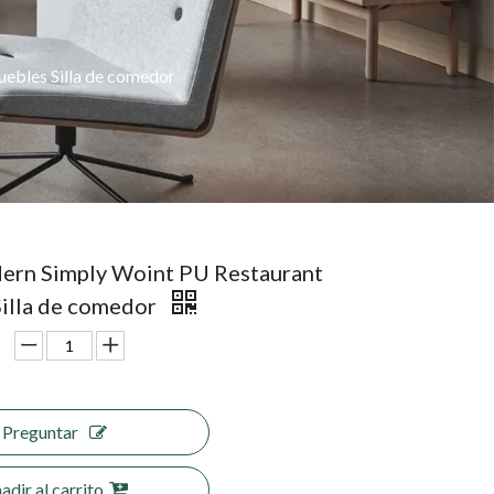
ebles Silla de comedor
rn Simply Woint PU Restaurant
illa de comedor
Preguntar
adir al carrito