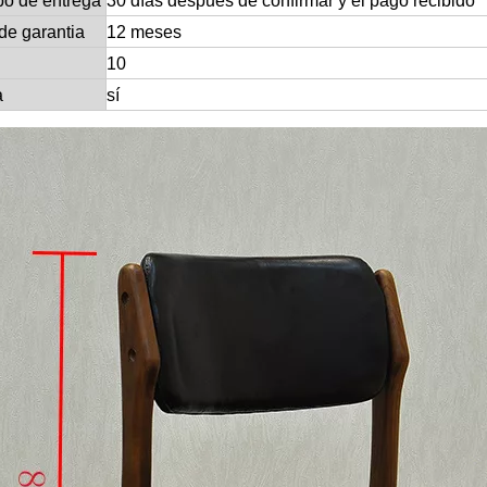
po de entrega
30 días después de confirmar y el pago recibido
de garantia
12 meses
10
a
sí