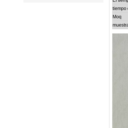
El tiem
tiempo 
Moq
muestr