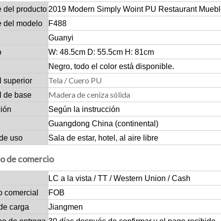
 del producto
2019 Modern Simply Woint PU Restaurant Mueble
 del modelo
F488
Guanyi
o
W: 48.5cm D: 55.5cm H: 81cm
Negro, todo el color está disponible.
Tela / Cuero PU
l superior
Madera de ceniza sólida
l de base
ción
Según la instrucción
Guangdong China (continental)
de uso
Sala de estar, hotel, al aire libre
o de comercio
LC a la vista / TT / Western Union / Cash
o comercial
FOB
de carga
Jiangmen