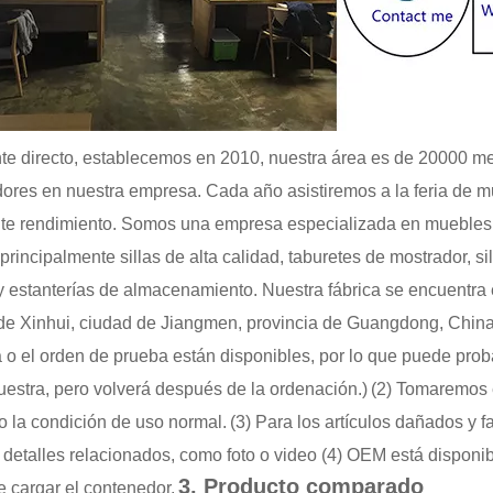
nte directo, establecemos en 2010, nuestra área es de 20000 m
dores en nuestra empresa. Cada año asistiremos a la feria de
te rendimiento. Somos una empresa especializada en muebles 
 principalmente sillas de alta calidad, taburetes de mostrador, 
 estanterías de almacenamiento. Nuestra fábrica se encuentra
o de Xinhui, ciudad de Jiangmen, provincia de Guangdong, China
 o el orden de prueba están disponibles, por lo que puede pro
uestra, pero volverá después de la ordenación.)
(2) Tomaremos 
o la condición de uso normal.
(3) Para los artículos dañados y
 detalles relacionados, como foto o video (4) OEM está disponib
3. Producto comparado
e cargar el contenedor.