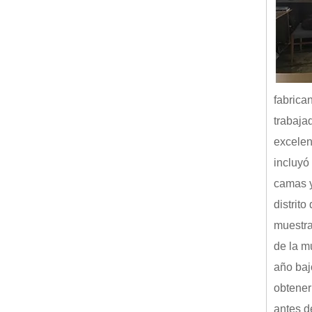
fabrica
trabaja
excelen
incluyó
camas y
distrit
muestra
de la m
año baj
obtener
antes d