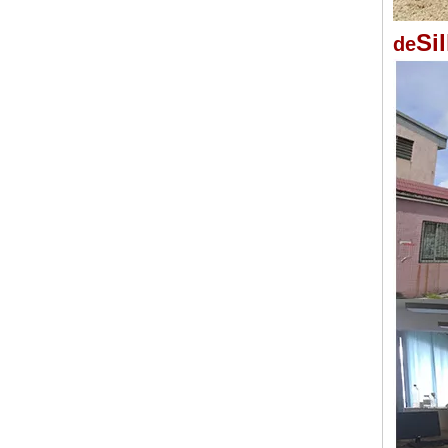
Si
de