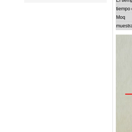
El tiem
tiempo 
Moq
muestr