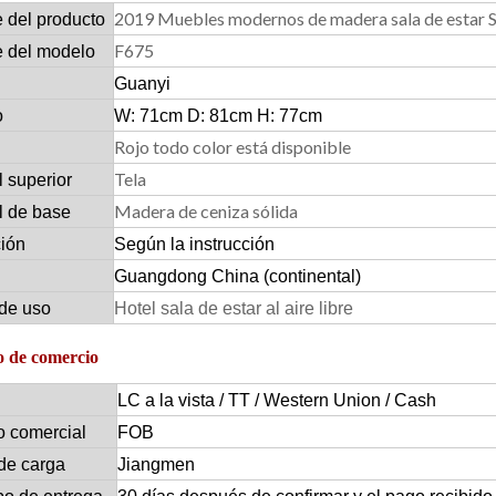
2019 Muebles modernos de madera sala de estar Si
 del producto
F675
 del modelo
Guanyi
o
W: 71cm D: 81cm H: 77cm
Rojo todo color está disponible
Tela
l superior
Madera de ceniza sólida
l de base
ción
Según la instrucción
Guangdong China (continental)
de uso
Hotel sala de estar al aire libre
 de comercio
LC a la vista / TT / Western Union / Cash
o comercial
FOB
de carga
Jiangmen