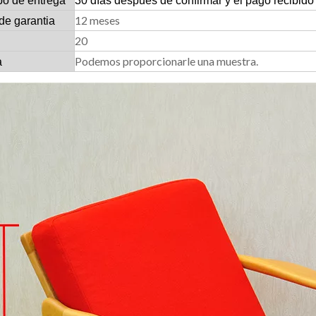
po de entrega
30 días después de confirmar y el pago recibido
12 meses
de garantia
20
Podemos proporcionarle una muestra.
a