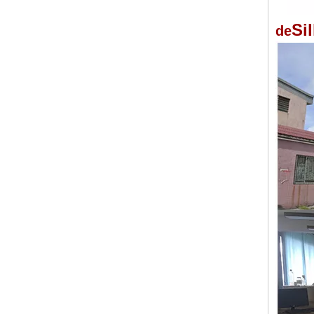
Si
de