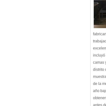
fabrica
trabaja
excelen
incluyó
camas y
distrit
muestra
de la m
año baj
obtener
antes d