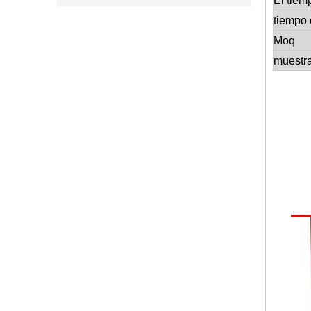
El tiem
tiempo 
Moq
muestr