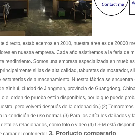
nte directo, establecemos en 2010, nuestra área es de 20000 m
dores en nuestra empresa. Cada año asistiremos a la feria de
te rendimiento. Somos una empresa especializada en muebles 
 principalmente sillas de alta calidad, taburetes de mostrador, 
 estanterías de almacenamiento. Nuestra fábrica se encuentra
o de Xinhui, ciudad de Jiangmen, provincia de Guangdong, China
 o el orden de prueba están disponibles, por lo que puede pro
uestra, pero volverá después de la ordenación.)
(2) Tomaremos 
o la condición de uso normal.
(3) Para los artículos dañados y
 detalles relacionados, como foto o video (4) OEM está disponib
3. Producto comparado
e cargar el contenedor.