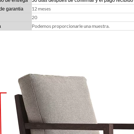
po de entrega
30 días después de confirmar y el pago recibido
12 meses
de garantia
20
Podemos proporcionarle una muestra.
a