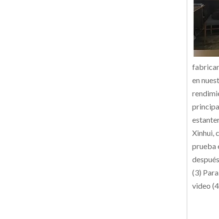
fabrica
en nues
rendimi
principa
estante
Xinhui,
prueba 
después
(3) Para
video (4