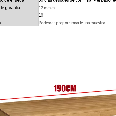
po de entrega
30 días después de confirmar y el pago re
12 meses
de garantia
10
Podemos proporcionarle una muestra.
a