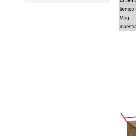
El tiem
tiempo 
Moq
muestr