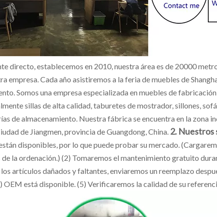
nte directo, establecemos en 2010, nuestra área es de 20000 metr
tra empresa. Cada año asistiremos a la feria de muebles de Shangh
ento. Somos una empresa especializada en muebles de fabricación
lmente sillas de alta calidad, taburetes de mostrador, sillones, s
rías de almacenamiento. Nuestra fábrica se encuentra en la zona in
2. Nuestros 
 ciudad de Jiangmen, provincia de Guangdong, China.
están disponibles, por lo que puede probar su mercado. (Cargaremos
 de la ordenación.) (2) Tomaremos el mantenimiento gratuito duran
 los artículos dañados y faltantes, enviaremos un reemplazo despu
) OEM está disponible. (5) Verificaremos la calidad de su referenc