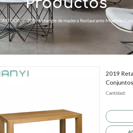
Productos
OMEDOR
/
2019 Retangle de madera Restaurante Muebles Con
2019 Reta
Conjunto
Cantidad:
Añ