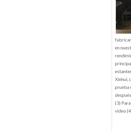
fabrica
en nues
rendimi
principa
estante
Xinhui,
prueba 
después
(3) Para
video (4