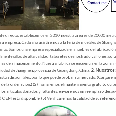
nte directo, establecemos en 2010, nuestra área es de 20000 metr
tra empresa. Cada año asistiremos a la feria de muebles de Shangh
ento. Somos una empresa especializada en muebles de fabricación
lmente sillas de alta calidad, taburetes de mostrador, sillones, s
rías de almacenamiento. Nuestra fábrica se encuentra en la zona in
2. Nuestros 
 ciudad de Jiangmen, provincia de Guangdong, China.
están disponibles, por lo que puede probar su mercado. (Cargaremos
 de la ordenación.) (2) Tomaremos el mantenimiento gratuito duran
 los artículos dañados y faltantes, enviaremos un reemplazo despu
) OEM está disponible. (5) Verificaremos la calidad de su referenc