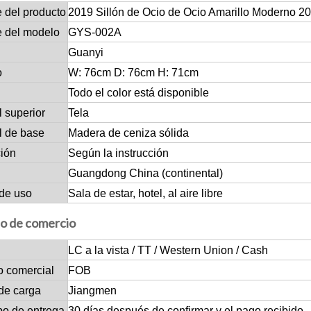
 del producto
2019 Sillón de Ocio de Ocio Amarillo Moderno 2
 del modelo
GYS-002A
Guanyi
o
W: 76cm D: 76cm H: 71cm
Todo el color está disponible
l superior
Tela
l de base
Madera de ceniza sólida
ción
Según la instrucción
Guangdong China (continental)
de uso
Sala de estar, hotel, al aire libre
o de comercio
LC a la vista / TT / Western Union / Cash
o comercial
FOB
de carga
Jiangmen
po de entrega
30 días después de confirmar y el pago recibido