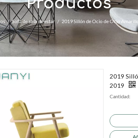
Productos
tos
/
Sofá de sala de estar
/
2019 Sillón de Ocio de Ocio Amari
2019 Sill
2019
Cantidad:
Añ