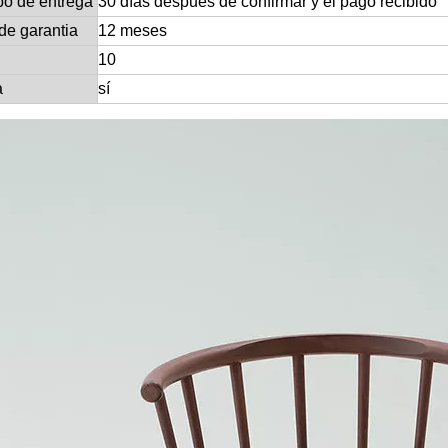
po de entrega
30 días después de confirmar y el pago recibido
de garantia
12 meses
10
a
sí