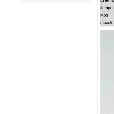
El tiem
tiempo 
Moq
muestr