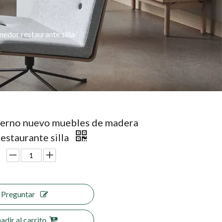
dor restaurante silla
erno nuevo muebles de madera
estaurante silla
Preguntar
adir al carrito