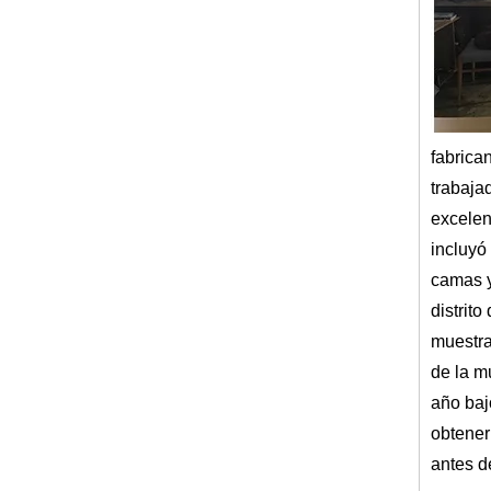
fabrica
trabaja
excelen
incluyó
camas y
distrit
muestra
de la m
año baj
obtener
antes d