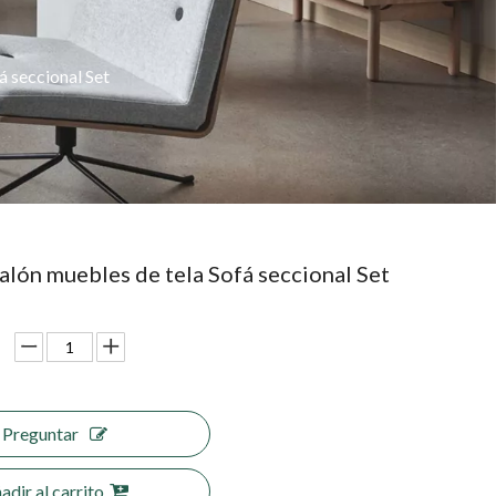
 seccional Set
lón muebles de tela Sofá seccional Set
Preguntar
adir al carrito