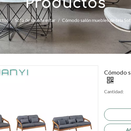
Productos
ctos
/
Sofá de sala de estar
/
Cómodo salón muebles de tela Sofá
Cómodo sa
Cantidad:
Añ