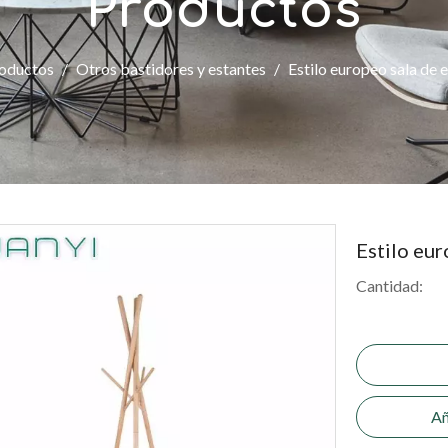
Productos
oductos
/
Otros bastidores y estantes
/
Estilo europeo sala de e
Estilo eur
Cantidad:
Añ