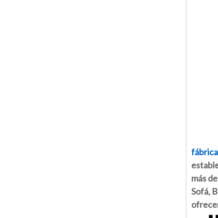
fábrica
establ
más de 
Sofá, 
ofrecem