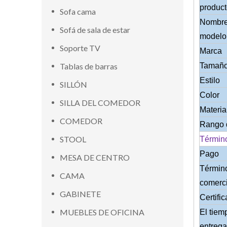
produc
Sofa cama
Nombre
Sofá de sala de estar
modelo
Soporte TV
Marca
Tablas de barras
Tamañ
Estilo
SILLÓN
Color
SILLA DEL COMEDOR
Materia
COMEDOR
Rango 
STOOL
Términ
Pago
MESA DE CENTRO
Términ
CAMA
comerci
GABINETE
Certifi
MUEBLES DE OFICINA
El tiem
entrega