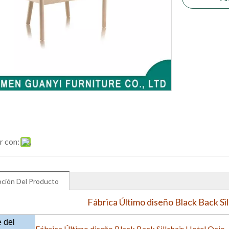
r con:
pción Del Producto
Fábrica Último diseño Black Back Sil
 del
Fábrica Último diseño Black Back Sillchair Hotel Ocio