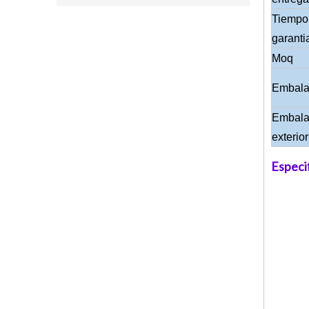
Tiempo
garanti
Moq
Embalaj
Embala
exterior
Especi