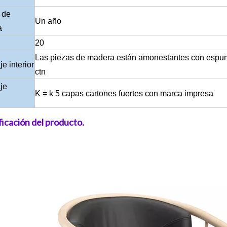
 de
Un año
a
20
Las piezas de madera están amonestantes con espuma, 
e interior
ctn
je
K = k 5 capas cartones fuertes con marca impresa
ficación del producto.