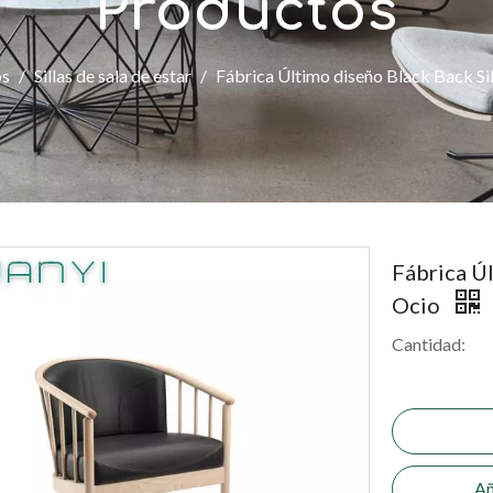
Productos
os
/
Sillas de sala de estar
/
Fábrica Último diseño Black Back Sil
Fábrica Úl
Ocio
Cantidad:
Añ