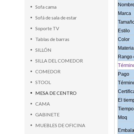
Nombre
Sofa cama
Marca
Sofá de sala de estar
Tamañ
Soporte TV
Estilo
Tablas de barras
Color
Materia
SILLÓN
Rango 
SILLA DEL COMEDOR
Términ
COMEDOR
Pago
STOOL
Términ
Certifi
MESA DE CENTRO
El tiem
CAMA
Tiempo 
GABINETE
Moq
MUEBLES DE OFICINA
Embalaj