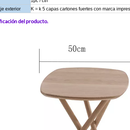
1pc / ctn
e exterior
K = k 5 capas cartones fuertes con marca impre
ficación del producto.