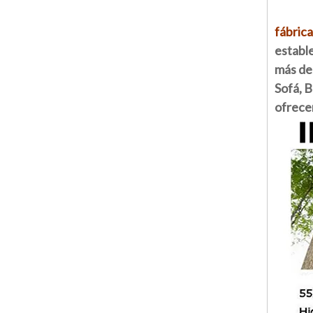
fábrica
establ
más de 
Sofá, 
ofrecem