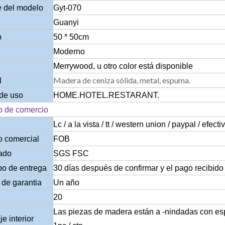
 del modelo
Gyt-070
Guanyi
o
50 * 50cm
Moderno
Merrywood, u otro color está disponible
Madera de ceniza sólida, metal, espuma.
l
de uso
HOME.HOTEL.RESTARANT.
o de comercio
Lc / a la vista / tt / western union / paypal / efecti
o comercial
FOB
cado
SGS FSC
po de entrega
30 días después de confirmar y el pago recibido
de garantia
Un año
20
Las piezas de madera están a -nindadas con espu
e interior