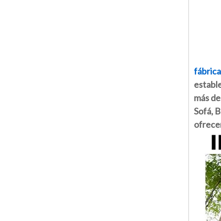
fábrica
establ
más de 
Sofá, 
ofrecem