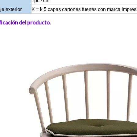
1pc / ctn
e exterior
K = k 5 capas cartones fuertes con marca impres
ficación del producto.