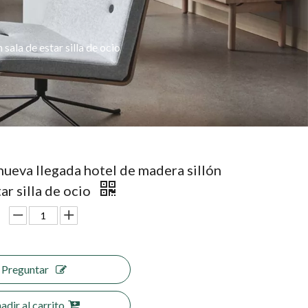
sala de estar silla de ocio
ueva llegada hotel de madera sillón
tar silla de ocio
Preguntar
adir al carrito