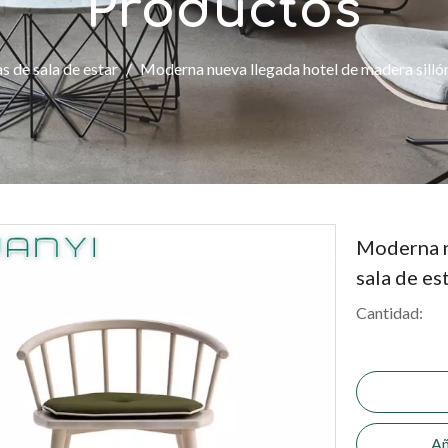
Productos
as de sala de estar
/
Moderna nueva llegada hotel de madera sillón 
Moderna n
sala de es
Cantidad:
Añ