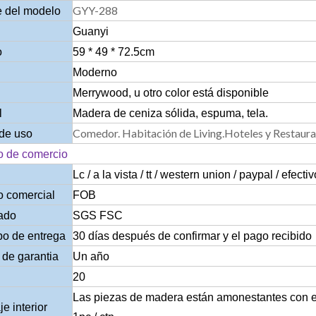
GYY-288
 del modelo
Guanyi
o
59 * 49 * 72.5cm
Moderno
Merrywood, u otro color está disponible
l
Madera de ceniza sólida, espuma, tela.
Comedor. Habitación de Living.Hoteles y Restaur
de uso
o de comercio
Lc / a la vista / tt / western union / paypal / efectiv
o comercial
FOB
cado
SGS FSC
po de entrega
30 días después de confirmar y el pago recibido
de garantia
Un año
20
Las piezas de madera están amonestantes con esp
e interior