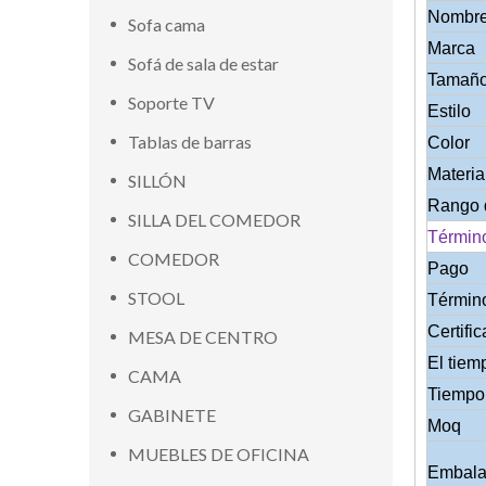
Nombre
Sofa cama
Marca
Sofá de sala de estar
Tamañ
Soporte TV
Estilo
Tablas de barras
Color
Materia
SILLÓN
Rango 
SILLA DEL COMEDOR
Términ
COMEDOR
Pago
STOOL
Términ
Certifi
MESA DE CENTRO
El tiem
CAMA
Tiempo 
GABINETE
Moq
MUEBLES DE OFICINA
Embalaj