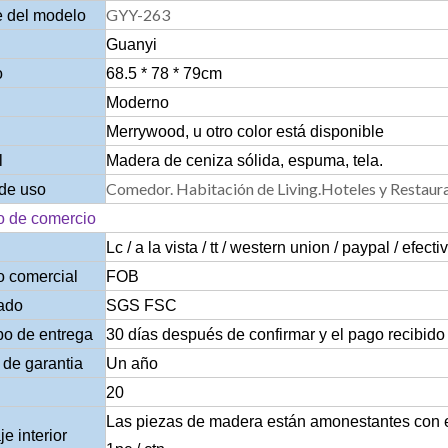
GYY-263
 del modelo
Guanyi
o
68.5 * 78 * 79cm
Moderno
Merrywood, u otro color está disponible
l
Madera de ceniza sólida, espuma, tela.
Comedor. Habitación de Living.Hoteles y Restaur
de uso
o de comercio
Lc / a la vista / tt / western union / paypal / efecti
o comercial
FOB
cado
SGS FSC
po de entrega
30 días después de confirmar y el pago recibido
de garantia
Un año
20
Las piezas de madera están amonestantes con es
e interior