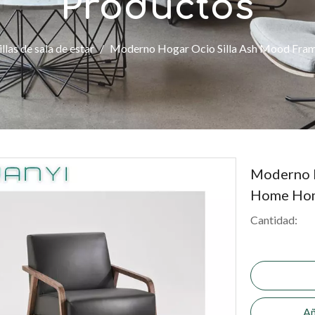
Productos
illas de sala de estar
/
Moderno Hogar Ocio Silla Ash Mood Fra
Moderno H
Home Hom
Cantidad:
Añ