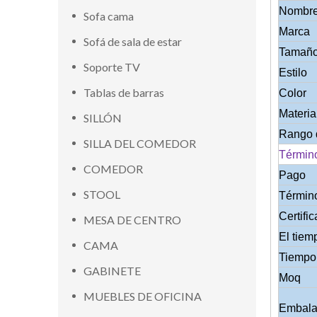
Nombre
Sofa cama
Marca
Sofá de sala de estar
Tamañ
Soporte TV
Estilo
Tablas de barras
Color
Materia
SILLÓN
Rango 
SILLA DEL COMEDOR
Términ
COMEDOR
Pago
STOOL
Términ
Certifi
MESA DE CENTRO
El tiem
CAMA
Tiempo 
GABINETE
Moq
MUEBLES DE OFICINA
Embalaj