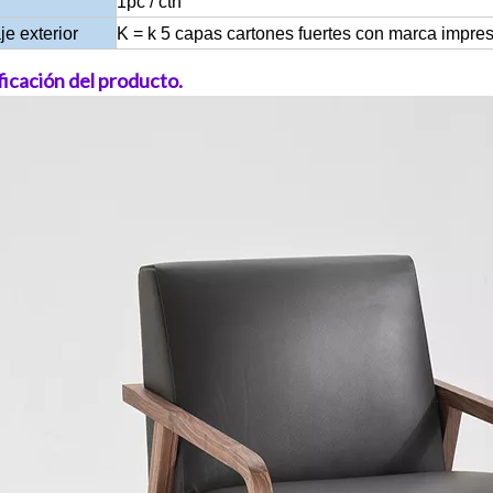
1pc / ctn
e exterior
K = k 5 capas cartones fuertes con marca impre
ficación del producto.