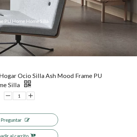
me PU Home Home Silla
ogar Ocio Silla Ash Mood Frame PU
e Silla
Preguntar
adir al carrito