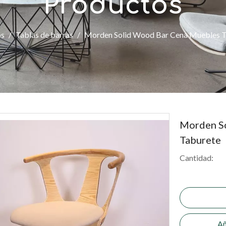
Productos
os
/
Tablas de barras
/
Morden Solid Wood Bar Cena Muebles T
Morden So
Taburete
Cantidad:
Añ