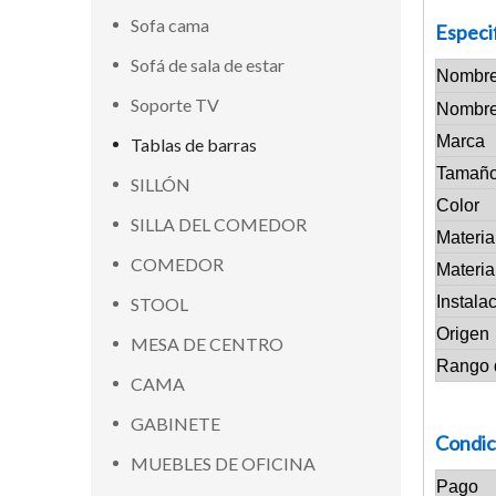
Sofa cama
Especi
Sofá de sala de estar
Nombre
Soporte TV
Nombre
Marca
Tablas de barras
Tamañ
SILLÓN
Color
SILLA DEL COMEDOR
Materia
COMEDOR
Materia
Instala
STOOL
Origen
MESA DE CENTRO
Rango 
CAMA
GABINETE
Condic
MUEBLES DE OFICINA
Pago