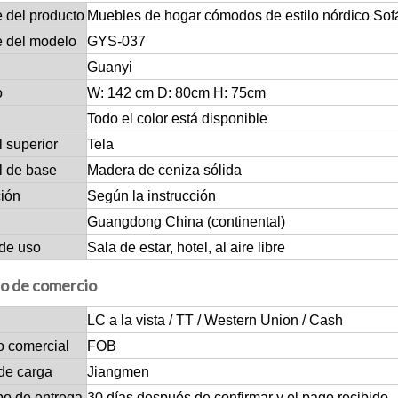
 del producto
Muebles de hogar cómodos de estilo nórdico Sof
 del modelo
GYS-037
Guanyi
o
W: 142 cm D: 80cm H: 75cm
Todo el color está disponible
l superior
Tela
l de base
Madera de ceniza sólida
ción
Según la instrucción
Guangdong China (continental)
de uso
Sala de estar, hotel, al aire libre
o de comercio
LC a la vista / TT / Western Union / Cash
o comercial
FOB
de carga
Jiangmen
po de entrega
30 días después de confirmar y el pago recibido