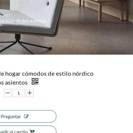
o Sofá de dos asientos
e hogar cómodos de estilo nórdico
os asientos
Preguntar
adir al carrito