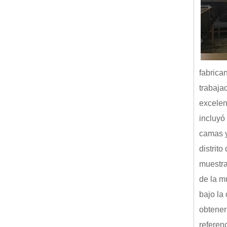
fabrica
trabaja
excelen
incluyó
camas y
distrit
muestra
de la m
bajo la
obtener
referen