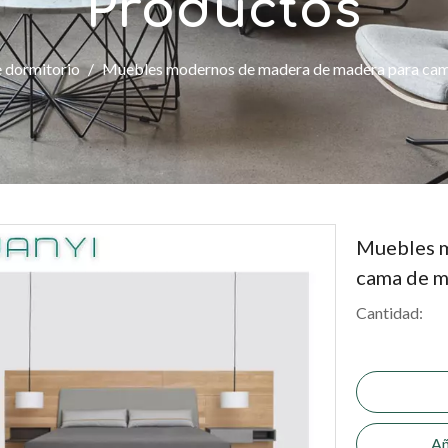
Productos
 dormitorio
/
Muebles modernos de madera de madera para ca
Muebles m
cama de m
Cantidad:
Añ