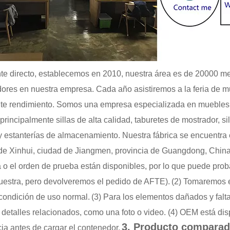
nte directo, establecemos en 2010, nuestra área es de 20000 m
dores en nuestra empresa. Cada año asistiremos a la feria de
te rendimiento. Somos una empresa especializada en muebles 
 principalmente sillas de alta calidad, taburetes de mostrador, 
 estanterías de almacenamiento. Nuestra fábrica se encuentra
o de Xinhui, ciudad de Jiangmen, provincia de Guangdong, China
 o el orden de prueba están disponibles, por lo que puede prob
uestra, pero devolveremos el pedido de AFTE).
(2) Tomaremos e
 condición de uso normal.
(3) Para los elementos dañados y fal
 detalles relacionados, como una foto o video. (4) OEM está dis
3. Producto compara
cia antes de cargar el contenedor.