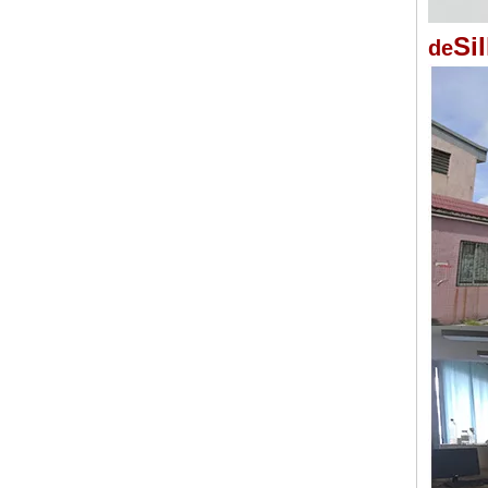
Si
de