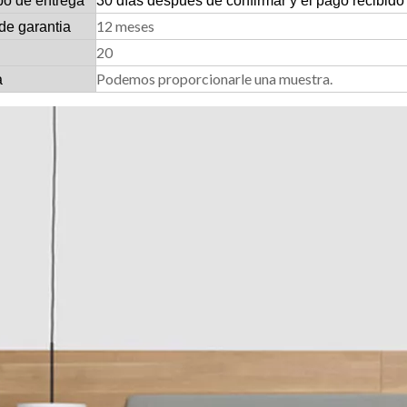
po de entrega
30 días después de confirmar y el pago recibido
12 meses
de garantia
20
Podemos proporcionarle una muestra.
a