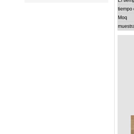
El tiem
tiempo 
Moq
muestr