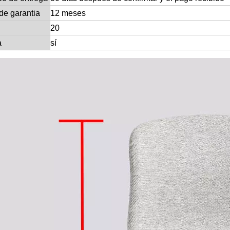
de garantia
12 meses
20
a
sí