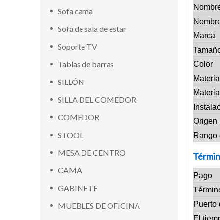
Nombre
Sofa cama
Nombre
Sofá de sala de estar
Marca
Soporte TV
Tamañ
Tablas de barras
Color
Materia
SILLÓN
Materia
SILLA DEL COMEDOR
Instala
COMEDOR
Origen
STOOL
Rango 
MESA DE CENTRO
Términ
CAMA
Pago
GABINETE
Términ
Puerto 
MUEBLES DE OFICINA
El tiem