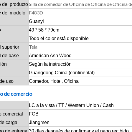
Silla de comedor de Oficina de Oficina de Oficina d
 del producto
F483D
 del modelo
Guanyi
o
49 * 58 * 79cm
Todo el color está disponible
Tela
l superior
l de base
American Ash Wood
ción
Según la instrucción
Guangdong China (continental)
de uso
Comedor, Hotel, Oficina
o de comercio
LC a la vista / TT / Western Union / Cash
o comercial
FOB
de carga
Jiangmen
po de entrega
30 días después de confirmar y el pago recibido