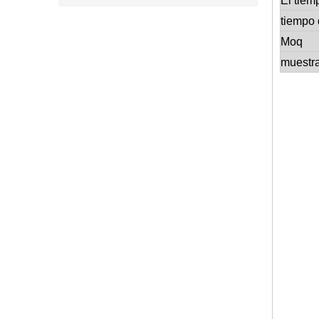
El tiem
tiempo 
Moq
muestr