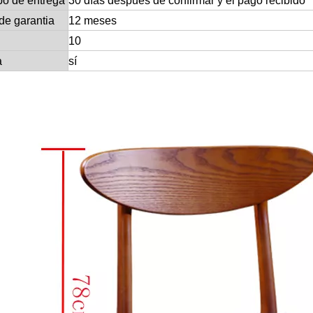
po de entrega
30 días después de confirmar y el pago recibido
de garantia
12 meses
10
a
sí