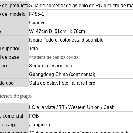
 del producto
Silla de comedor de asiento de PU o cuero de m
 del modelo
F485-1
Guanyi
o
W: 47cm D: 51cm H: 78cm
Negro Todo el color está disponible
l superior
Tela
Madera de ceniza sólida
l de base
ción
Según la instrucción
Guangdong China (continental)
de uso
Sala de estar, hotel, al aire libre
iones de pago
LC a la vista / TT / Western Union / Cash
o comercial
FOB
de carga
Jiangmen