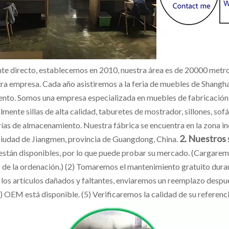
nte directo, establecemos en 2010, nuestra área es de 20000 metr
tra empresa. Cada año asistiremos a la feria de muebles de Shangh
ento. Somos una empresa especializada en muebles de fabricación
lmente sillas de alta calidad, taburetes de mostrador, sillones, s
rías de almacenamiento. Nuestra fábrica se encuentra en la zona in
2. Nuestros 
 ciudad de Jiangmen, provincia de Guangdong, China.
están disponibles, por lo que puede probar su mercado. (Cargaremos
 de la ordenación.) (2) Tomaremos el mantenimiento gratuito duran
 los artículos dañados y faltantes, enviaremos un reemplazo despu
) OEM está disponible. (5) Verificaremos la calidad de su referenc