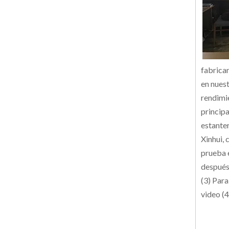
fabrica
en nues
rendimi
principa
estante
Xinhui,
prueba 
después
(3) Para
video (4