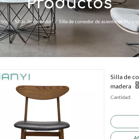
Productos
ctos
/
Sillas de comedor
/
Silla de comedor de asiento de PU o 
Silla de 
madera
Cantidad:
Añ