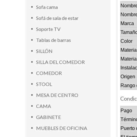
Nombre
Sofa cama
Nombre
Sofá de sala de estar
Marca
Soporte TV
Tamañ
Tablas de barras
Color
Materia
SILLÓN
Materia
SILLA DEL COMEDOR
Instala
COMEDOR
Origen
STOOL
Rango 
MESA DE CENTRO
Condic
CAMA
Pago
GABINETE
Términ
MUEBLES DE OFICINA
Puerto 