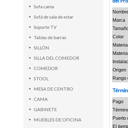
del Pr
Sofa cama
Nombre
Sofá de sala de estar
Marca
Soporte TV
Tamañ
Color
Tablas de barras
Materia
SILLÓN
Materia
SILLA DEL COMEDOR
Instala
COMEDOR
Origen
STOOL
Rango 
MESA DE CENTRO
Términ
CAMA
Pago
GABINETE
Términ
Puerto 
MUEBLES DE OFICINA
El tiem