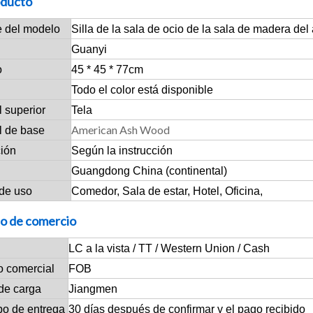
oducto
 del modelo
Silla de la sala de ocio de la sala de madera del 
Guanyi
o
45 * 45 * 77cm
Todo el color está disponible
l superior
Tela
American Ash Wood
l de base
ción
Según la instrucción
Guangdong China (continental)
de uso
Comedor, Sala de estar, Hotel, Oficina,
o de comercio
LC a la vista / TT / Western Union / Cash
o comercial
FOB
de carga
Jiangmen
po de entrega
30 días después de confirmar y el pago recibido