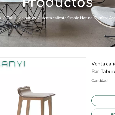
Productos
s
/
Tablas de barras
/
Venta caliente Simple Natural Furnitre As
Venta cali
Bar Tabur
Cantidad:
Añ