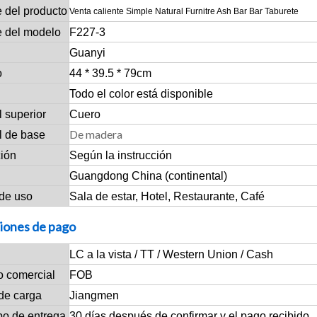
 del producto
Venta caliente Simple Natural Furnitre Ash Bar Bar Taburete
 del modelo
F227-3
Guanyi
o
44 * 39.5 * 79cm
Todo el color está disponible
l superior
Cuero
De madera
l de base
ción
Según la instrucción
Guangdong China (continental)
de uso
Sala de estar, Hotel, Restaurante, Café
iones de pago
LC a la vista / TT / Western Union / Cash
o comercial
FOB
de carga
Jiangmen
po de entrega
30 días después de confirmar y el pago recibido