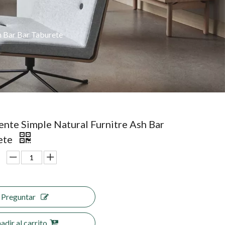
h Bar Bar Taburete
ente Simple Natural Furnitre Ash Bar
ete
Preguntar
adir al carrito