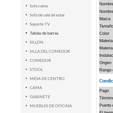
Nombre
Sofa cama
Nombre
Sofá de sala de estar
Marca
Soporte TV
Tamañ
Tablas de barras
Color
Materia
SILLÓN
Materia
SILLA DEL COMEDOR
Instala
COMEDOR
Origen
STOOL
Rango 
MESA DE CENTRO
Condic
CAMA
Pago
GABINETE
Términ
MUEBLES DE OFICINA
Puerto 
El tiem