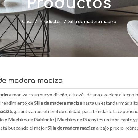
Productos
Casa
/
Productos
/
Silla de madera maciza
 de madera maciza
madera maciza
es un nuevo diseño, a través de una excelente tecnol
el rendimiento de
Silla de madera maciza
hasta un estándar más alto
aciza
, garantizamos el nivel de calidad, para brindarle la experie
io y Muebles de Gabinete | Muebles de Guanyi
es un fabricante y
 está buscando el mejor
Silla de madera maciza
a bajo precio, ¡cons