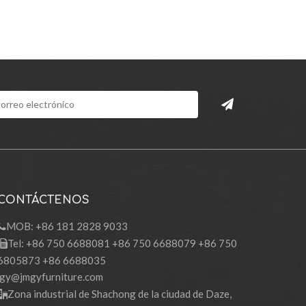
CONTÁCTENOS
MOB: +86 181 2828 9033

Tel: +86 750 6688081 +86 750 6688079 +86 750

6805873 +86 6688035
gy@jmgyfurniture.com
Zona industrial de Shachong de la ciudad de Daze,
