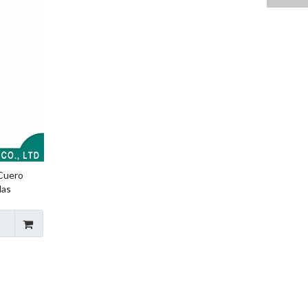
Cuero
las